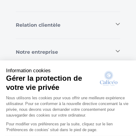
Relation clientèle
Notre entreprise
Information cookies
Gérer la protection de
votre vie privée
© Calicéo 2026
|
Mentions légales
|
Confidentialité et RGPD
|
Conditions générales
Nous utilisons les cookies pour vous offrir une meilleure expérience
de vente
|
Gérer les cookies
utilisateur. Pour se conformer à la nouvelle directive concernant la vie
privée, nous devons vous demander votre consentement pour
sauvegarder des cookies sur votre ordinateur.
Pour modifier vos préférences par la suite, cliquez sur le lien
'Préférences de cookies' situé dans le pied de page.